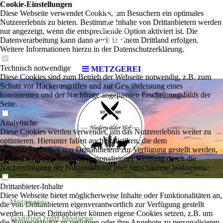
Cookie-Einstellungen
Diese Webseite verwendet Cookies, um Besuchern ein optimales
Nutzererlebnis zu bieten. Bestimmte Inhalte von Drittanbietern werden
nur angezeigt, wenn die entsprechende Option aktiviert ist. Die
Datenverarbeitung kann dann auch in einem Drittland erfolgen.
Weitere Informationen hierzu in der Datenschutzerklärung.
Technisch notwendige
METZGEREI
Diese Cookies sind zum Betrieb der Webseite notwendig, z.B. zum
Schutz vor Hackerangriffen und zur Gewährleistung eines
konsistenten und der Nachfrage angepassten Erscheinungsbilds der
Seite.
Analytische
Diese Cookies werden verwendet, um das Nutzererlebnis weiter zu
optimieren. Hierunter fallen auch Statistiken, die dem
Webseitenbetreiber von Drittanbietern zur Verfügung gestellt werden,
sowie die Ausspielung von personalisierter Werbung durch die
Nachverfolgung der Nutzeraktivität über verschiedene Webseiten.
Drittanbieter-Inhalte
Diese Webseite bietet möglicherweise Inhalte oder Funktionalitäten an,
Metzgerei
die von Drittanbietern eigenverantwortlich zur Verfügung gestellt
werden. Diese Drittanbieter können eigene Cookies setzen, z.B. um
Tradition trifft Moderne
die Nutzeraktivität zu verfolgen oder ihre Angebote zu personalisieren