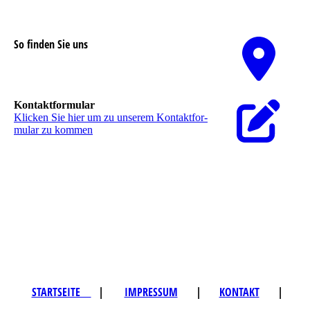
So finden Sie uns
Nutzen Sie unseren interaktiven La­ge­plan,
um zu uns zu finden
Kontaktformular
Klicken Sie hier um zu unserem Kon­takt­for­
mu­lar zu kommen
STARTSEITE
|
IMPRESSUM
|
KONTAKT
|