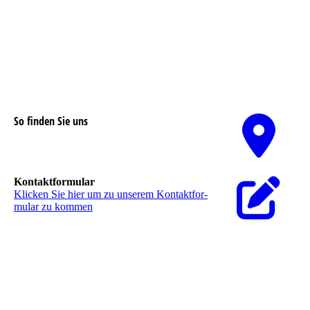
So finden Sie uns
Nutzen Sie unseren interaktiven La­ge­plan,
um zu uns zu finden
Kontaktformular
Klicken Sie hier um zu unserem Kon­takt­for­
mu­lar zu kommen