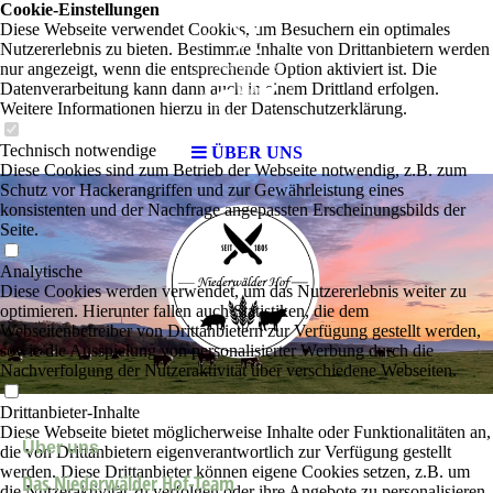
Cookie-Einstellungen
Diese Webseite verwendet Cookies, um Besuchern ein optimales
Nutzererlebnis zu bieten. Bestimmte Inhalte von Drittanbietern werden
nur angezeigt, wenn die entsprechende Option aktiviert ist. Die
Datenverarbeitung kann dann auch in einem Drittland erfolgen.
Weitere Informationen hierzu in der Datenschutzerklärung.
Technisch notwendige
ÜBER UNS
Diese Cookies sind zum Betrieb der Webseite notwendig, z.B. zum
Schutz vor Hackerangriffen und zur Gewährleistung eines
konsistenten und der Nachfrage angepassten Erscheinungsbilds der
Seite.
Analytische
Diese Cookies werden verwendet, um das Nutzererlebnis weiter zu
optimieren. Hierunter fallen auch Statistiken, die dem
Webseitenbetreiber von Drittanbietern zur Verfügung gestellt werden,
sowie die Ausspielung von personalisierter Werbung durch die
Nachverfolgung der Nutzeraktivität über verschiedene Webseiten.
Drittanbieter-Inhalte
Diese Webseite bietet möglicherweise Inhalte oder Funktionalitäten an,
Über uns
die von Drittanbietern eigenverantwortlich zur Verfügung gestellt
werden. Diese Drittanbieter können eigene Cookies setzen, z.B. um
Das Niederwälder Hof-Team
die Nutzeraktivität zu verfolgen oder ihre Angebote zu personalisieren